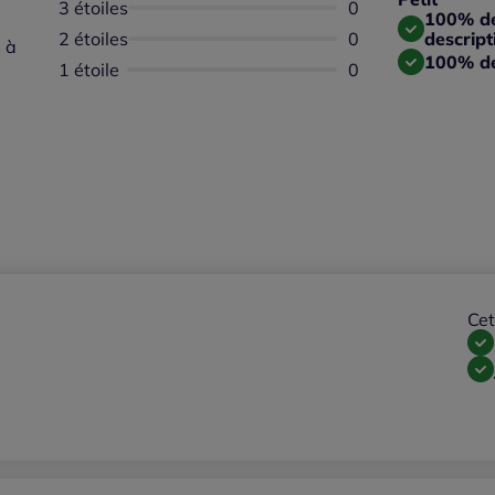
3 étoiles
Aucun avis dispon
0
Taille
100% des
2 étoiles
Aucun avis dispon
0
descript
 à
100% de
1 étoile
Aucun avis dispon
0
Cet