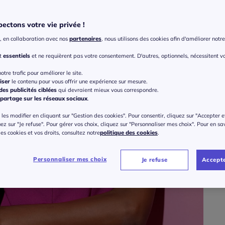
ectons votre vie privée !
, en collaboration avec nos
partenaires
, nous utilisons des cookies afin d'améliorer notre 
nt
essentiels
et ne requièrent pas votre consentement. D'autres, optionnels, nécessitent v
Taille
otre trafic pour améliorer le site.
Veu
iser
le contenu pour vous offrir une expérience sur mesure.
es publicités ciblées
qui devraient mieux vous correspondre.
partage sur les réseaux sociaux
.
Gu
38 
les modifier en cliquant sur "Gestion des cookies". Pour consentir, cliquez sur "Accepter e
69
uez sur "Je refuse". Pour gérer vos choix, cliquez sur "Personnaliser mes choix". Pour en sa
40 
 des cookies et vos droits, consultez notre
politique des cookies
.
Personnaliser mes choix
Je refuse
Accepte
42 
44 
46 