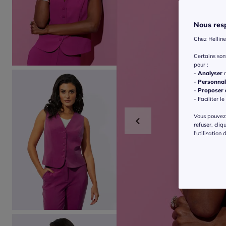
Nous resp
Chez Helline
Certains so
pour :
-
Analyser
n
-
Personnal
-
Proposer d
- Faciliter le
Vous pouvez 
refuser, cliq
l'utilisation