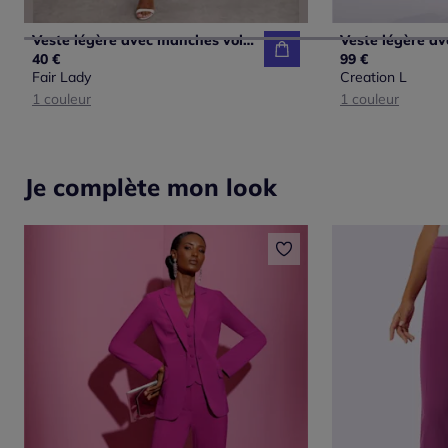
Veste légère avec manches volantes et empiècements smockés
40 €
99 €
Fair Lady
Creation L
1 couleur
1 couleur
Je complète mon look