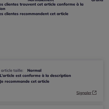
ible
 grand : 0%
 clientes trouvent cet article conforme à la
ible
ion
s clientes recommandent cet article
ible
 article taille:
Normal
L’article est conforme à la description
Je recommande cet article
Signaler