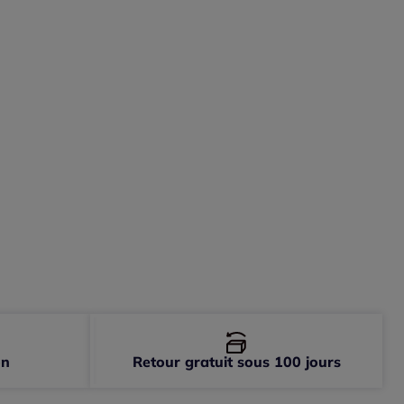
-
épuisé
-
En stock
-
En stock
-
En stock
on
Retour gratuit sous 100 jours