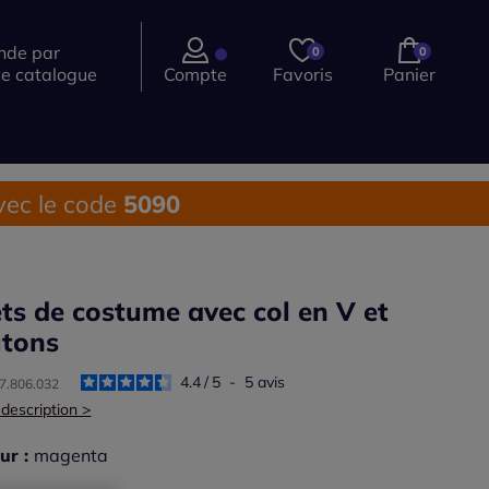
de par
0
0
ce catalogue
Compte
Favoris
Panier
ec le code
5090
ets de costume avec col en V et
tons
4.4
/
5
-
5
avis
47.806.032
 description >
ur :
magenta
r une couleur :