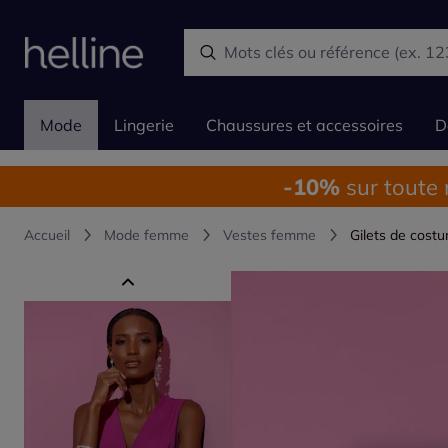
Mode
Lingerie
Chaussures et accessoires
D
-10%
sur toute
Accueil
Mode femme
Vestes femme
Gilets de cost