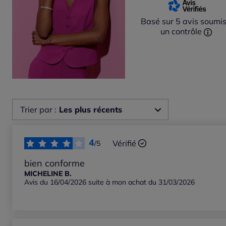
Basé sur 5 avis soumis
un contrôle
Trier par :
Les plus récents
Les plus récents
4
Vérifié
/5
Les plus anciens
bien conforme
MICHELINE B.
Avis du 16/04/2026 suite à mon achat du 31/03/2026
Notes les plus élevées
Notes les plus basses