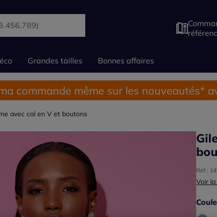
Comman
référen
éco
Grandes tailles
Bonnes affaires
 ma commande même sur les nouveautés* av
ume avec col en V et boutons
Gil
bou
Réf : 1
Voir la
Coule
Choisi