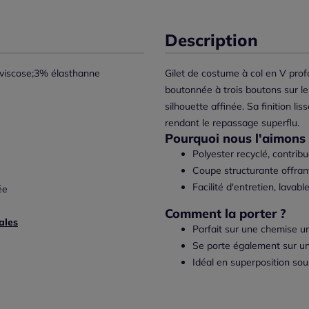
Description
viscose;3% élasthanne
Gilet de costume à col en V pro
boutonnée à trois boutons sur l
silhouette affinée. Sa finition lis
rendant le repassage superflu.
Pourquoi nous l'aimons 
Polyester recyclé, contrib
Coupe structurante offran
Facilité d'entretien, lava
ée
Comment la porter ?
ales
Parfait sur une chemise un
Se porte également sur un
Idéal en superposition sou