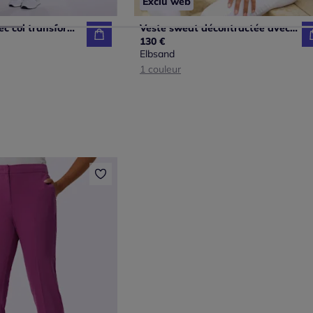
Exclu web
Veste légère avec col transformable et manches longues à bords-côtes
Veste sweat décontractée avec grande capuche et poches
130 €
Elbsand
1 couleur