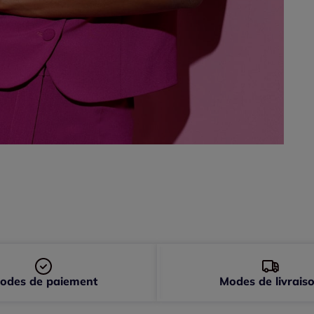
48 
50 
52 
54 
odes de paiement
Modes de livrais