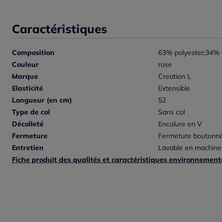
Caractéristiques
Composition
63% polyester;34% 
Couleur
rose
Marque
Creation L
Elasticité
Extensible
Longueur (en cm)
52
Type de col
Sans col
Décolleté
Encolure en V
Fermeture
Fermeture boutonn
Entretien
Lavable en machine
Fiche produit des qualités et caractéristiques environnement