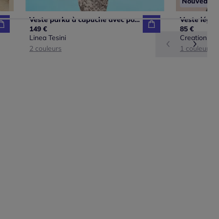
Nouveau
Veste parka à capuche avec poches et manches longues
149 €
85 €
Linea Tesini
Creation L
2 couleurs
1 couleur