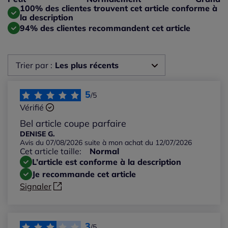
Taille grand : 0%
100% des clientes trouvent cet article conforme à
la description
94% des clientes recommandent cet article
Trier par :
Les plus récents
Les plus récents
5
/5
Vérifié
Les plus anciens
Bel article coupe parfaire
DENISE G.
Avis du 07/08/2026 suite à mon achat du 12/07/2026
Notes les plus élevées
Cet article taille:
Normal
L’article est conforme à la description
Notes les plus basses
Je recommande cet article
Signaler
3
/5