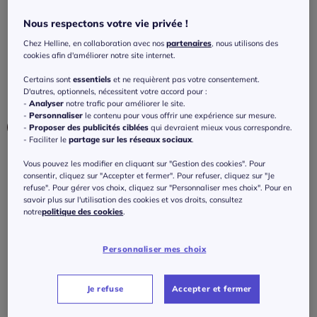
floraux et larges bretelles
Nous respectons votre vie privée !
4.5
/
5
-
53
avis
Réf : 327.575.033
Chez Helline, en collaboration avec nos
partenaires
, nous utilisons des
cookies afin d'améliorer notre site internet.
Couleur :
saumon-écru à motifs
Certains sont
essentiels
et ne requièrent pas votre consentement.
D'autres, optionnels, nécessitent votre accord pour :
Choisir une couleur :
-
Analyser
notre trafic pour améliorer le site.
-
Personnaliser
le contenu pour vous offrir une expérience sur mesure.
-
Proposer des publicités ciblées
qui devraient mieux vous correspondre.
- Faciliter le
partage sur les réseaux sociaux
.
Vous pouvez les modifier en cliquant sur "Gestion des cookies". Pour
consentir, cliquez sur "Accepter et fermer". Pour refuser, cliquez sur "Je
Taille :
refuse". Pour gérer vos choix, cliquez sur "Personnaliser mes choix". Pour en
savoir plus sur l'utilisation des cookies et vos droits, consultez
Veuillez sélectionner une taille
notre
politique des cookies
.
Guide des tailles
38 -
En stock
Personnaliser mes choix
30
€
40 -
En stock
Je refuse
Accepter et fermer
J'ajoute au panier