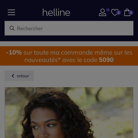
0
0
-10%
sur toute ma commande même sur les
nouveautés* avec le code
5090
retour