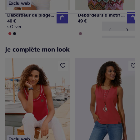
Exclu web
Débardeur de plage à fausse patte de boutonnage et dentelle
Débardeurs à motif imprimé col en V et finition paillettes
40 €
49 €
s.Oliver
Je complète mon look
Exclu web