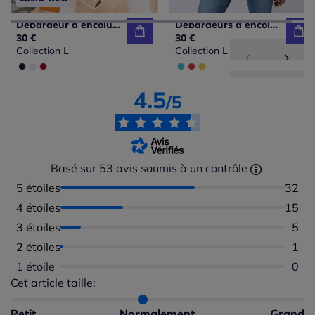
Débardeur à encolure ronde avec emmanchures passepoilées et empiècement synthétique
Débardeurs à encolure ronde avec boutons pression en coton
30 €
30 €
Collection L
Collection L
4.5
/5
Basé sur 53 avis soumis à un contrôle
5 étoiles
Nombr
32
4 étoiles
Nombr
15
3 étoiles
Nomb
5
2 étoiles
Nomb
1
1 étoile
Aucu
0
Cet article taille:
Répartition du taillant selon les avis clients
Taille normalement : 94%
Taille petit : 6%
Petit
Normalement
Grand