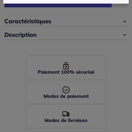
42 -
En stock
44 -
En stock
Caractéristiques
Description
46 -
En stock
48 -
En stock
50 -
En stock
Paiement 100% sécurisé
52 -
En stock
Modes de paiement
54 -
En stock
56 -
En stock
Modes de livraison