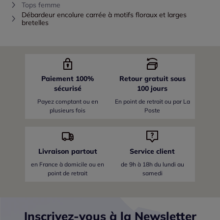
Tops femme
Débardeur encolure carrée à motifs floraux et larges
bretelles
Paiement 100%
Retour gratuit sous
sécurisé
100 jours
Payez comptant ou en
En point de retrait ou par La
plusieurs fois
Poste
Livraison partout
Service client
en France
à domicile ou en
de 9h à 18h du lundi au
point de retrait
samedi
Inscrivez-vous à la Newsletter