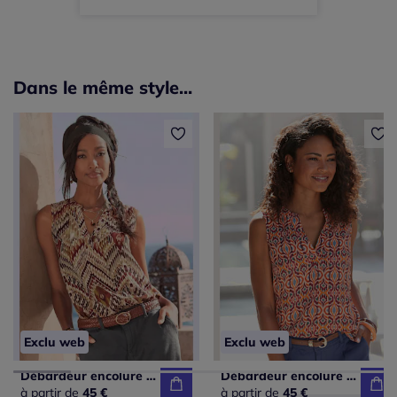
Dans le même style...
Exclu web
Exclu web
Débardeur encolure en V avec motifs géométriques fluides
Débardeur encolure en V avec motif graphique et coupe décontractée
à partir de
45 €
à partir de
45 €