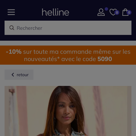
0
0
-10%
sur toute ma commande même sur les
nouveautés* avec le code
5090
retour