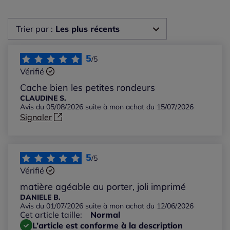
Trier par :
Les plus récents
Les plus récents
5
/5
Vérifié
Les plus anciens
Cache bien les petites rondeurs
CLAUDINE S.
Avis du 05/08/2026 suite à mon achat du 15/07/2026
Notes les plus élevées
Signaler
Notes les plus basses
5
/5
Vérifié
matière agéable au porter, joli imprimé
DANIELE B.
Avis du 01/07/2026 suite à mon achat du 12/06/2026
Cet article taille:
Normal
L’article est conforme à la description