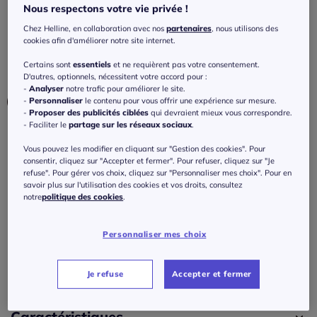
imprimé fleuri
Nous respectons votre vie privée !
Chez Helline, en collaboration avec nos
partenaires
, nous utilisons des
4.6
/
5
-
11
avis
Réf : 505.676.007
cookies afin d'améliorer notre site internet.
Certains sont
essentiels
et ne requièrent pas votre consentement.
Couleur :
crème-bleu imprimé
D'autres, optionnels, nécessitent votre accord pour :
-
Analyser
notre trafic pour améliorer le site.
-
Personnaliser
le contenu pour vous offrir une expérience sur mesure.
-
Proposer des publicités ciblées
qui devraient mieux vous correspondre.
- Faciliter le
partage sur les réseaux sociaux
.
Taille :
Vous pouvez les modifier en cliquant sur "Gestion des cookies". Pour
Veuillez sélectionner une taille
consentir, cliquez sur "Accepter et fermer". Pour refuser, cliquez sur "Je
refuse". Pour gérer vos choix, cliquez sur "Personnaliser mes choix". Pour en
savoir plus sur l'utilisation des cookies et vos droits, consultez
Guide des tailles
36 -
En stock
notre
politique des cookies
.
50
€
38 -
En stock
Personnaliser mes choix
J'ajoute au panier
40 -
En stock
Je refuse
Accepter et fermer
42 -
En stock
Caractéristiques