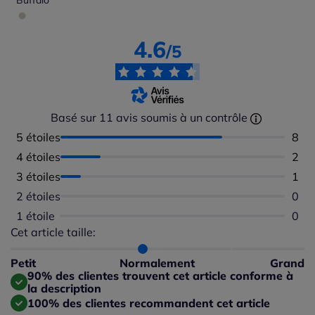
Buffalo
4.6
/5
Basé sur 11 avis soumis à un contrôle
5 étoiles
Nomb
8
4 étoiles
Nomb
2
3 étoiles
Nomb
1
2 étoiles
Aucu
0
1 étoile
Aucu
0
Cet article taille:
Répartition du taillant selon les avis clients
Taille normalement : 90%
Taille petit : 10%
Petit
Normalement
Grand
Taille grand : 0%
90% des clientes trouvent cet article conforme à
la description
100% des clientes recommandent cet article