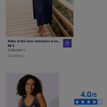
Robe d'été sans manches à encolure ronde avec poches pratiques
59 €
Collection L
3 couleurs
4.0
/5