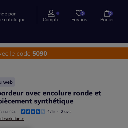
de par
0
0
ce catalogue
Compte
Favoris
Panier
ec le code
5090
lu web
ardeur avec encolure ronde et
iècement synthétique
4
/
5
-
2
avis
73.141.024
 description >