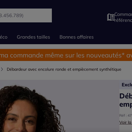
Comman
référen
éco
Grandes tailles
Bonnes affaires
 ma commande même sur les nouveautés* av
Débardeur avec encolure ronde et empiècement synthétique
Exc
Déb
emp
Réf : 4
Voir la