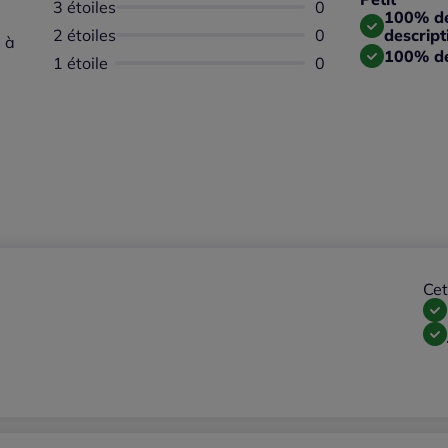
3 étoiles
Aucun avis dispon
0
Taille
100% des
2 étoiles
Aucun avis dispon
0
descript
 à
100% de
1 étoile
Aucun avis dispon
0
Cet