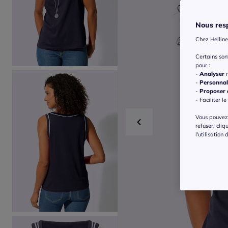
Nous resp
Chez Helline
Certains so
pour :
-
Analyser
n
-
Personnal
-
Proposer d
- Faciliter le
Vous pouvez 
refuser, cliq
l'utilisation