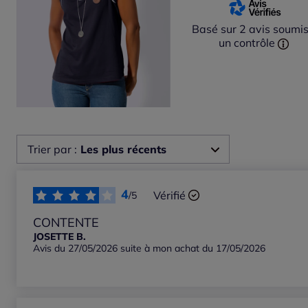
Basé sur 2 avis soumis
un contrôle
Trier par :
Les plus récents
Les plus récents
4
Vérifié
/5
Les plus anciens
CONTENTE
JOSETTE B.
Avis du 27/05/2026 suite à mon achat du 17/05/2026
Notes les plus élevées
Notes les plus basses