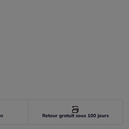
-
En stock
-
En stock
-
En stock
-
En stock
-
En stock
-
En stock
on
Retour gratuit sous 100 jours