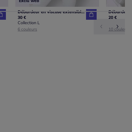
Exclu web
Débardeur en viscose extensible à col en V avec patte de boutonnage
30 €
20 €
Collection L
6 couleurs
10 couleurs