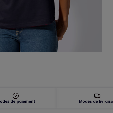
46 
48 
50 
52 
54 
56 
odes de paiement
Modes de livrais