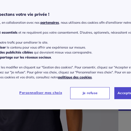
Coule
Choisi
ectons votre vie privée !
, en collaboration avec nos
partenaires
, nous utilisons des cookies afin d'améliorer notre 
nt
essentiels
et ne requièrent pas votre consentement. D'autres, optionnels, nécessitent v
otre trafic pour améliorer le site.
iser
le contenu pour vous offrir une expérience sur mesure.
Taille
es publicités ciblées
qui devraient mieux vous correspondre.
partage sur les réseaux sociaux
.
Veu
les modifier en cliquant sur "Gestion des cookies". Pour consentir, cliquez sur "Accepter e
Gu
uez sur "Je refuse". Pour gérer vos choix, cliquez sur "Personnaliser mes choix". Pour en sa
38 
 des cookies et vos droits, consultez notre
politique des cookies
.
30
40 
Personnaliser mes choix
Je refuse
Accepte
42 
44 