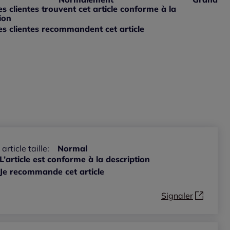
ible
 grand : 0%
 clientes trouvent cet article conforme à la
ible
ion
s clientes recommandent cet article
ible
 article taille:
Normal
L’article est conforme à la description
Je recommande cet article
Signaler