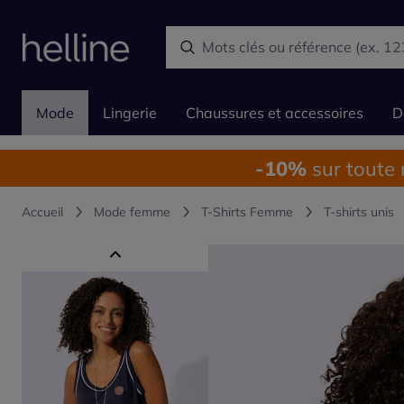
Mode
Lingerie
Chaussures et accessoires
D
-10%
sur toute
Accueil
Mode femme
T-Shirts Femme
T-shirts unis