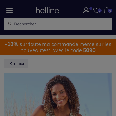
0
0
-10%
sur toute ma commande même sur les
nouveautés* avec le code
5090
retour