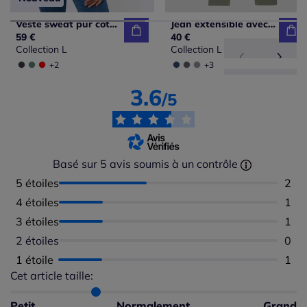
Veste sweat pur coton
Jean extensible avec ceinture haute effet ventre plat
59 €
40 €
Collection L
Collection L
+2
+3
3.6
/5
Basé sur 5 avis soumis à un contrôle
5 étoiles
Nomb
2
4 étoiles
Nomb
1
3 étoiles
Nomb
1
2 étoiles
Aucu
0
1 étoile
Nomb
1
Cet article taille:
Répartition du taillant selon les avis clients
Taille normalement : 60%
Taille petit : 40%
Petit
Normalement
Grand