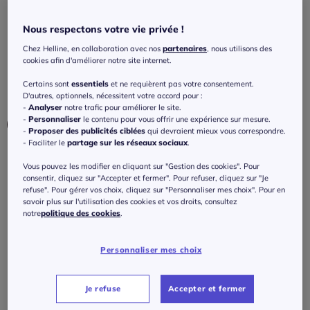
géométrique
Nous respectons votre vie privée !
3.6
/
5
-
5
avis
Réf : 465.334.045
Chez Helline, en collaboration avec nos
partenaires
, nous utilisons des
cookies afin d'améliorer notre site internet.
Couleur :
kaki-écru imprimé
Certains sont
essentiels
et ne requièrent pas votre consentement.
Choisir une couleur :
D'autres, optionnels, nécessitent votre accord pour :
-
Analyser
notre trafic pour améliorer le site.
-
Personnaliser
le contenu pour vous offrir une expérience sur mesure.
-
Proposer des publicités ciblées
qui devraient mieux vous correspondre.
- Faciliter le
partage sur les réseaux sociaux
.
Vous pouvez les modifier en cliquant sur "Gestion des cookies". Pour
consentir, cliquez sur "Accepter et fermer". Pour refuser, cliquez sur "Je
Taille :
refuse". Pour gérer vos choix, cliquez sur "Personnaliser mes choix". Pour en
savoir plus sur l'utilisation des cookies et vos droits, consultez
Veuillez sélectionner une taille
notre
politique des cookies
.
Guide des tailles
38 -
Disponible dans 2 semaines
Personnaliser mes choix
25
€
40 -
Disponible dans 2 semaines
Je refuse
Accepter et fermer
J'ajoute au panier