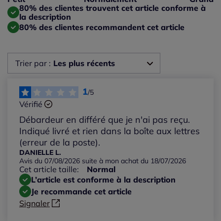
Taille grand : 0%
80% des clientes trouvent cet article conforme à
la description
80% des clientes recommandent cet article
Trier par :
Les plus récents
Les plus récents
1
/5
Vérifié
Les plus anciens
Débardeur en différé que je n'ai pas reçu.
Indiqué livré et rien dans la boîte aux lettres
Notes les plus élevées
(erreur de la poste).
DANIELLE L.
Avis du 07/08/2026 suite à mon achat du 18/07/2026
Notes les plus basses
Cet article taille:
Normal
L’article est conforme à la description
Je recommande cet article
Signaler