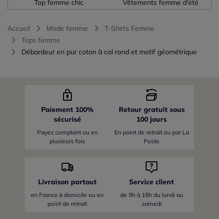
Top femme chic
Vêtements femme d'été
Accueil
Mode femme
T-Shirts Femme
Tops femme
Débardeur en pur coton à col rond et motif géométrique
Paiement 100%
Retour gratuit sous
sécurisé
100 jours
Payez comptant ou en
En point de retrait ou par La
plusieurs fois
Poste
Livraison partout
Service client
en France
à domicile ou en
de 9h à 18h du lundi au
point de retrait
samedi