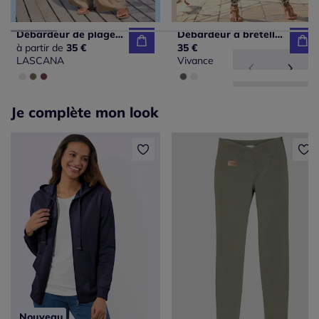
Débardeur de plage à encolure ronde avec petits boutons décoratifs et larges bretelles
Débardeur à bretelles spaghetti avec encolure américaine et fronces
à partir de
35 €
35 €
LASCANA
Vivance
Je complète mon look
Nouveau