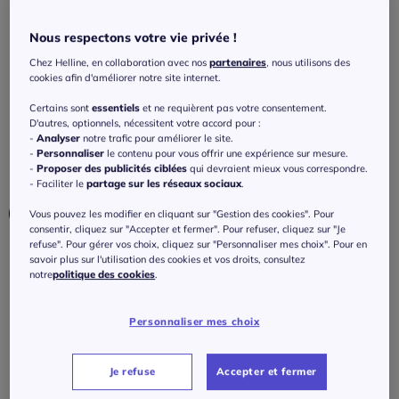
décorative en piqué avec ceinture
élastiquée
Nous respectons votre vie privée !
4.3
/
5
-
4
avis
Réf : 215.473.006
Chez Helline, en collaboration avec nos
partenaires
, nous utilisons des
cookies afin d'améliorer notre site internet.
Certains sont
essentiels
et ne requièrent pas votre consentement.
Couleur :
mûre
D'autres, optionnels, nécessitent votre accord pour :
-
Analyser
notre trafic pour améliorer le site.
Choisir une couleur :
-
Personnaliser
le contenu pour vous offrir une expérience sur mesure.
-
Proposer des publicités ciblées
qui devraient mieux vous correspondre.
- Faciliter le
partage sur les réseaux sociaux
.
Vous pouvez les modifier en cliquant sur "Gestion des cookies". Pour
consentir, cliquez sur "Accepter et fermer". Pour refuser, cliquez sur "Je
refuse". Pour gérer vos choix, cliquez sur "Personnaliser mes choix". Pour en
savoir plus sur l'utilisation des cookies et vos droits, consultez
notre
politique des cookies
.
Taille :
Veuillez sélectionner une taille
Personnaliser mes choix
Guide des tailles
34/36 -
En stock
Je refuse
Accepter et fermer
35
€