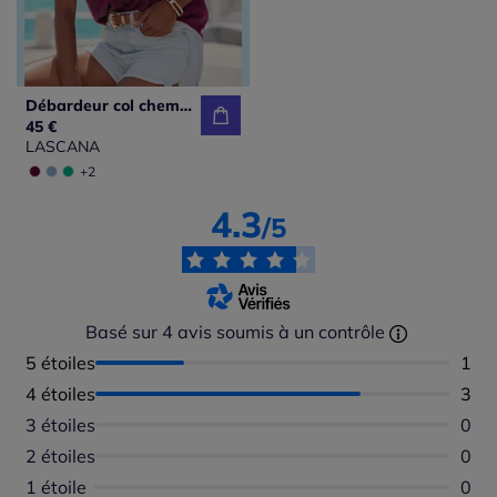
Débardeur col chemisier à patte de boutonnage et empiècement au dos
45 €
LASCANA
+2
4.3
/5
Basé sur 4 avis soumis à un contrôle
5 étoiles
Nomb
1
4 étoiles
Nomb
3
3 étoiles
Aucu
0
2 étoiles
Aucu
0
1 étoile
Aucu
0