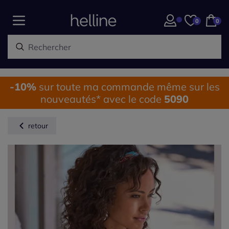
0
0
-10%
sur toute ma commande même sur les
nouveautés* avec le code
5090
retour