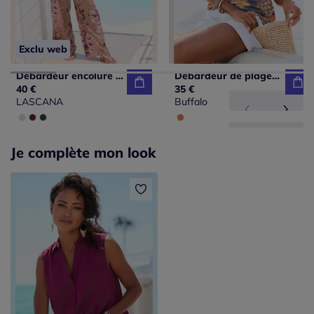
Exclu web
Débardeur encolure V avec épaules froncées en viscose douce
Débardeur de plage à encolure en V avec larges bretelles et imprimé unique
40 €
35 €
LASCANA
Buffalo
Je complète mon look