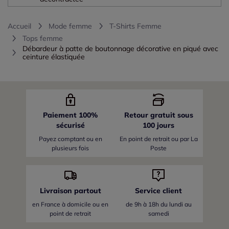
Accueil
Mode femme
T-Shirts Femme
Tops femme
Débardeur à patte de boutonnage décorative en piqué avec
ceinture élastiquée
Paiement 100%
Retour gratuit sous
sécurisé
100 jours
Payez comptant ou en
En point de retrait ou par La
plusieurs fois
Poste
Livraison partout
Service client
en France
à domicile ou en
de 9h à 18h du lundi au
point de retrait
samedi