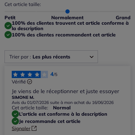
Cet article taille:
Répartition du taillant selon les avis clients
Taille normalement : 100%
Taille petit : 0%
Petit
Normalement
Grand
Taille grand : 0%
100% des clientes trouvent cet article conforme à
la description
100% des clientes recommandent cet article
Trier par :
Les plus récents
Les plus récents
4
/5
Vérifié
Les plus anciens
Je viens de le réceptionner et juste essayer
SIMONE M.
Avis du 01/07/2026 suite à mon achat du 16/06/2026
Notes les plus élevées
Cet article taille:
Normal
L’article est conforme à la description
Notes les plus basses
Je recommande cet article
Signaler