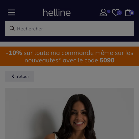
0
0
-10%
sur toute ma commande même sur les
nouveautés* avec le code
5090
retour