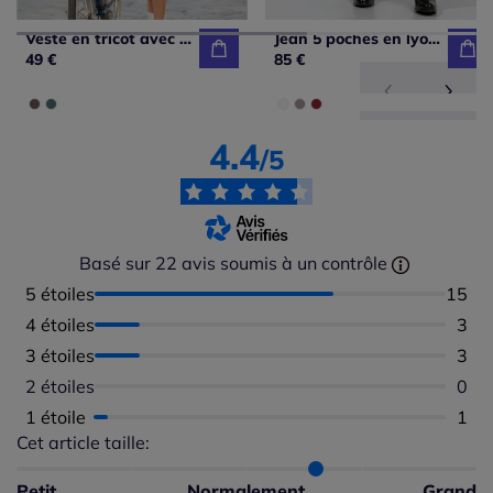
Veste en tricot avec motifs ajourés et manches semi-longues
Jean 5 poches en lyocell et viscose léger
49 €
85 €
4.4
/5
Basé sur 22 avis soumis à un contrôle
5 étoiles
Nombr
15
4 étoiles
Nomb
3
3 étoiles
Nomb
3
2 étoiles
Aucu
0
1 étoile
Nomb
1
Cet article taille:
Répartition du taillant selon les avis clients
Taille normalement : 75%
Taille petit : 0%
Petit
Normalement
Grand