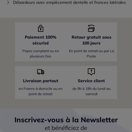
Débardeurs avec empiècement dentelle et fronces latérales
Paiement 100%
Retour gratuit sous
sécurisé
100 jours
Payez comptant ou en
En point de retrait ou par La
plusieurs fois
Poste
Livraison partout
Service client
en France
à domicile ou en
de 9h à 18h du lundi au
point de retrait
samedi
Inscrivez-vous à la Newsletter
et bénéficiez de