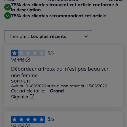
Taille grand : 25%
75% des clientes trouvent cet article conforme à
la description
75% des clientes recommandent cet article
Trier par :
Les plus récents
Les plus récents
1
/5
Vérifié
Les plus anciens
Débardeur affreux qui n'est pas beau sur
une femme
Notes les plus élevées
SOPHIE P.
Avis du 31/03/2026 suite à mon achat du 15/03/2026
Cet article taille:
Grand
Notes les plus basses
Signaler
5
/5
Vérifié