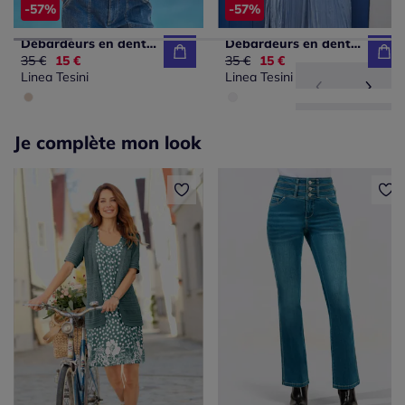
-57%
-57%
Débardeurs en dentelle avec encolure en V réglable
Débardeurs en dentelle douce avec encolure ronde et fente
Ancien prix :
35 €
Nouveau prix :
15 €
Ancien prix :
35 €
Nouveau prix :
15 €
Linea Tesini
Linea Tesini
Je complète mon look