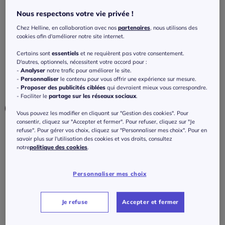
fronces latérales
Nous respectons votre vie privée !
4.4
/
5
-
22
avis
Réf : 150.079.033
Chez Helline, en collaboration avec nos
partenaires
, nous utilisons des
cookies afin d'améliorer notre site internet.
Couleur :
écru
Certains sont
essentiels
et ne requièrent pas votre consentement.
D'autres, optionnels, nécessitent votre accord pour :
Choisir une couleur :
-
Analyser
notre trafic pour améliorer le site.
-
Personnaliser
le contenu pour vous offrir une expérience sur mesure.
-
Proposer des publicités ciblées
qui devraient mieux vous correspondre.
- Faciliter le
partage sur les réseaux sociaux
.
Vous pouvez les modifier en cliquant sur "Gestion des cookies". Pour
consentir, cliquez sur "Accepter et fermer". Pour refuser, cliquez sur "Je
refuse". Pour gérer vos choix, cliquez sur "Personnaliser mes choix". Pour en
Taille :
savoir plus sur l'utilisation des cookies et vos droits, consultez
notre
politique des cookies
.
Veuillez sélectionner une taille
Guide des tailles
38 -
En stock
Personnaliser mes choix
40
€
40 -
En stock
Je refuse
Accepter et fermer
J'ajoute au panier