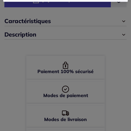
42 -
En stock
44 -
En stock
Caractéristiques
Description
46 -
Disponible dans 2 semaines
48 -
Disponible dans 2 semaines
50 -
épuisé
Paiement 100% sécurisé
52 -
épuisé
Modes de paiement
54 -
épuisé
56 -
épuisé
Modes de livraison