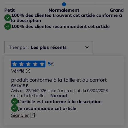
Taille normalement : 100%
Taille petit : 0%
Petit
Normalement
Grand
Taille grand : 0%
100% des clientes trouvent cet article conforme à
la description
100% des clientes recommandent cet article
Trier par :
Les plus récents
Les plus récents
5
/5
Vérifié
Les plus anciens
produit conforme à la taille et au confort
SYLVIE F.
Avis du 22/04/2026 suite à mon achat du 08/04/2026
Notes les plus élevées
Cet article taille:
Normal
L’article est conforme à la description
Notes les plus basses
Je recommande cet article
Signaler