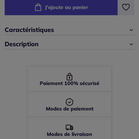
J'ajoute au panier
42/44 -
En stock
46/48 -
En stock
Caractéristiques
Description
50/52 -
En stock
54/56 -
En stock
58/60 -
En stock
Paiement 100% sécurisé
Modes de paiement
Modes de livraison