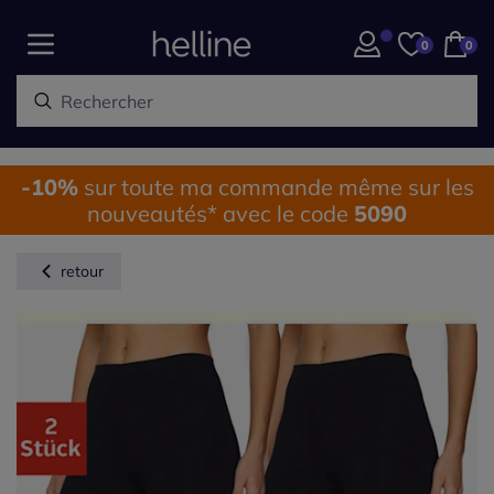
0
0
-10%
sur toute ma commande même sur les
nouveautés* avec le code
5090
retour