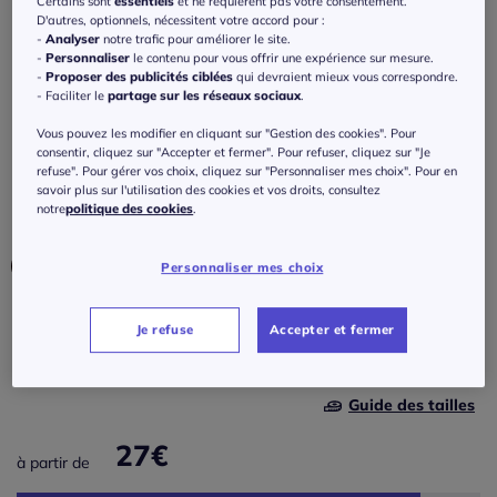
Certains sont
essentiels
et ne requièrent pas votre consentement.
Cyclistes basiques confortables en coton
D'autres, optionnels, nécessitent votre accord pour :
et élasthanne doux
-
Analyser
notre trafic pour améliorer le site.
-
Personnaliser
le contenu pour vous offrir une expérience sur mesure.
5
/
5
-
1
avis
Réf : 677.431.004
-
Proposer des publicités ciblées
qui devraient mieux vous correspondre.
- Faciliter le
partage sur les réseaux sociaux
.
Vous pouvez les modifier en cliquant sur "Gestion des cookies". Pour
Couleur :
2x noir
consentir, cliquez sur "Accepter et fermer". Pour refuser, cliquez sur "Je
refuse". Pour gérer vos choix, cliquez sur "Personnaliser mes choix". Pour en
Choisir une couleur :
savoir plus sur l'utilisation des cookies et vos droits, consultez
notre
politique des cookies
.
Personnaliser mes choix
Taille :
Je refuse
Accepter et fermer
Veuillez sélectionner une taille
Guide des tailles
34/36 -
En stock
27
€
à partir de
38/40 -
En stock