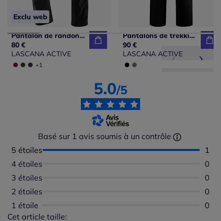
Exclu web
Pantalon de randonnée extensible avec taille élastique et poches
Pantalons de trekking ajustables avec poches pratiques et élastiques
80 €
90 €
LASCANA ACTIVE
LASCANA ACTIVE
+1
5.0
/5
Basé sur 1 avis soumis à un contrôle
5 étoiles
Nomb
1
4 étoiles
Aucu
0
3 étoiles
Aucu
0
2 étoiles
Aucu
0
1 étoile
Aucu
0
Cet article taille:
Répartition du taillant selon les avis clients