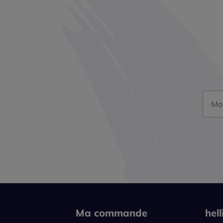
Mon a
Ma commande
hel