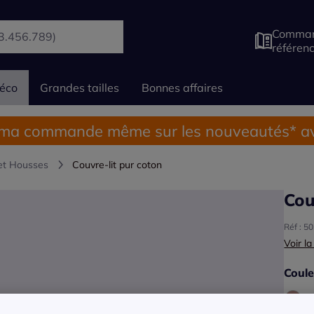
Comman
référen
éco
Grandes tailles
Bonnes affaires
 ma commande même sur les nouveautés* av
et Housses
Couvre-lit pur coton
Cou
Réf : 5
Voir la
Coule
Choisi