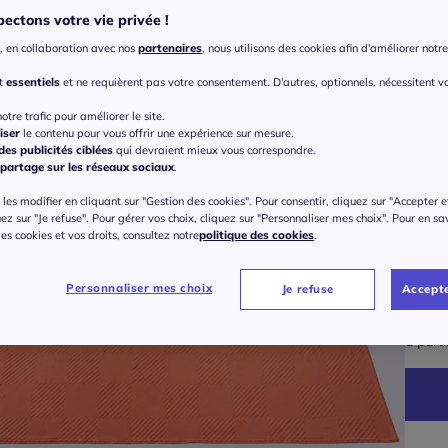
ectons votre vie privée !
, en collaboration avec nos
partenaires
, nous utilisons des cookies afin d'améliorer notre 
nt
essentiels
et ne requièrent pas votre consentement. D'autres, optionnels, nécessitent v
otre trafic pour améliorer le site.
iser
le contenu pour vous offrir une expérience sur mesure.
Modèl
es publicités ciblées
qui devraient mieux vous correspondre.
partage sur les réseaux sociaux
.
Cou
les modifier en cliquant sur "Gestion des cookies". Pour consentir, cliquez sur "Accepter e
Taille
Cou
uez sur "Je refuse". Pour gérer vos choix, cliquez sur "Personnaliser mes choix". Pour en sa
 des cookies et vos droits, consultez notre
politique des cookies
.
Veu
Lot
Gu
Personnaliser mes choix
Je refuse
Accepte
14
Tai
à part
24
28