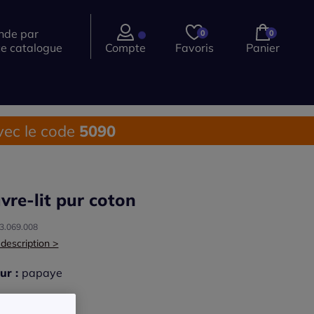
de par
0
0
ce catalogue
Compte
Favoris
Panier
ec le code
5090
vre-lit pur coton
03.069.008
 description >
ur :
papaye
r une couleur :