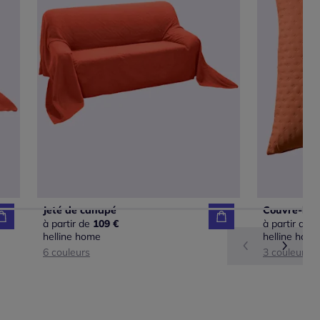
Jeté de canapé
Couvre-lit 
à partir de
109 €
à partir de
3
helline home
helline hom
6 couleurs
3 couleurs