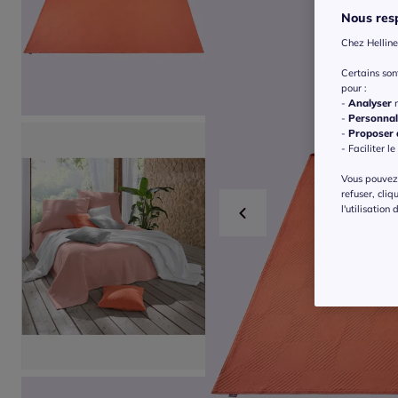
Nous resp
Chez Helline
Certains so
pour :
-
Analyser
n
-
Personnal
-
Proposer d
- Faciliter le
Vous pouvez 
refuser, cliq
l'utilisation