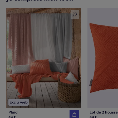
Exclu web
Plaid
Lot de 2 housse
49 €
49 €