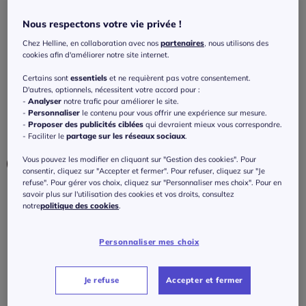
Combinaisons pantalons larges avec
empiècement smocké rayé
Nous respectons votre vie privée !
Chez Helline, en collaboration avec nos
partenaires
, nous utilisons des
5
/
5
-
1
avis
Réf : 254.744.003
cookies afin d'améliorer notre site internet.
Certains sont
essentiels
et ne requièrent pas votre consentement.
Couleur :
marine-blanc à rayures
D'autres, optionnels, nécessitent votre accord pour :
-
Analyser
notre trafic pour améliorer le site.
Choisir une couleur :
-
Personnaliser
le contenu pour vous offrir une expérience sur mesure.
-
Proposer des publicités ciblées
qui devraient mieux vous correspondre.
- Faciliter le
partage sur les réseaux sociaux
.
Vous pouvez les modifier en cliquant sur "Gestion des cookies". Pour
consentir, cliquez sur "Accepter et fermer". Pour refuser, cliquez sur "Je
refuse". Pour gérer vos choix, cliquez sur "Personnaliser mes choix". Pour en
savoir plus sur l'utilisation des cookies et vos droits, consultez
Taille :
notre
politique des cookies
.
Veuillez sélectionner une taille
Personnaliser mes choix
Guide des tailles
36 -
En stock
80
€
Je refuse
Accepter et fermer
38 -
En stock