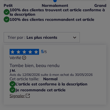
Taille petit : 0%
Petit
Normalement
Grand
Taille grand : 0%
100% des clientes trouvent cet article conforme à
la description
100% des clientes recommandent cet article
Trier par :
Les plus récents
Les plus récents
5
/5
Vérifié
Les plus anciens
Tombe bien, beau rendu
J M.
Avis du 12/06/2026 suite à mon achat du 30/05/2026
Notes les plus élevées
Cet article taille:
Normal
L’article est conforme à la description
Notes les plus basses
Je recommande cet article
Signaler