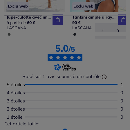
Exclu web
Exclu web
Jupe-culotte avec imprimé géométrique et jambes extra-larges
Tankini ample à rayures avec bords-côtes ajustés et bonnets intégrés
à partir de
60 €
90 €
LASCANA
LASCANA
5.0
/5
Basé sur 1 avis soumis à un contrôle
5 étoiles
Nomb
1
4 étoiles
Aucu
0
3 étoiles
Aucu
0
2 étoiles
Aucu
0
1 étoile
Aucu
0
Cet article taille:
Répartition du taillant selon les avis clients
Taille normalement : 100%