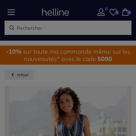
0
0
-10%
sur toute ma commande même sur les
nouveautés* avec le code
5090
retour