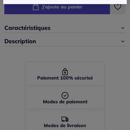
J'ajoute au panier
40 -
En stock
42 -
épuisé
Caractéristiques
Description
44 -
En stock
46 -
En stock
48 -
En stock
Paiement 100% sécurisé
Modes de paiement
Modes de livraison