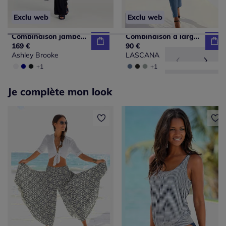
Exclu web
Exclu web
Combinaison jambes larges avec encolure Carmen et manches élégantes
Combinaison à larges bretelles avec ceinture à nouer et poches latérales
169 €
90 €
Ashley Brooke
LASCANA
+1
+1
Je complète mon look