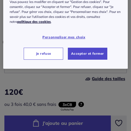
boutonnage et ceinture à nouer
Vous pouvez les modifier en cliquant sur "Gestion des cookies". Pour
consentir, cliquez sur "Accepter et fermer". Pour refuser, cliquez sur "Je
refuse". Pour gérer vos choix, cliquez sur "Personnaliser mes choix". Pour en
Réf : 507.333.006
savoir plus sur l'utilisation des cookies et vos droits, consultez
notre
politique des cookies
.
Couleur :
crème-noir à rayures
Personnaliser mes choix
Je refuse
Accepter et fermer
Taille :
46 -
En stock
Guide des tailles
36 -
épuisé
120
€
38 -
épuisé
ou 3 fois 40,0 € sans frais
?
40 -
épuisé
J'ajoute au panier
42 -
épuisé