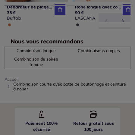
Débardeur de plage à encolure en V avec larges bretelles et imprimé unique
Robe longue avec col V profond et ourlet asymétrique à imprimé zèbre
35 €
90 €
Buffalo
LASCANA
Nous vous recommandons
Combinaison longue
Combinaisons amples
Combinaison de soirée
femme
Accueil
Combinaison courte avec patte de boutonnage et ceinture
à nouer
Paiement 100%
Retour gratuit sous
sécurisé
100 jours