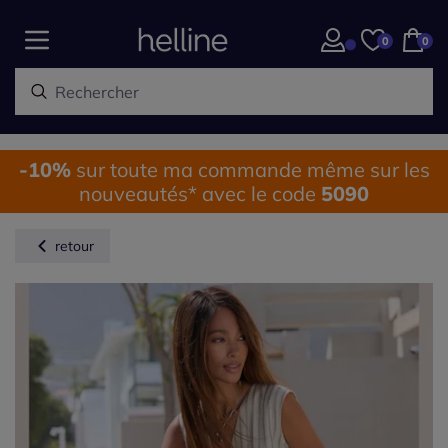
0
0
-10%
sur toute ma commande même sur les
nouveautés* avec le code
5090
retour