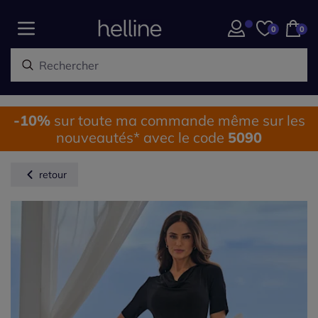
0
0
-10%
sur toute ma commande même sur les
nouveautés* avec le code
5090
retour