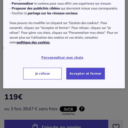
Combinaison en jersey doux col bénitier
-
Personnaliser
le contenu pour vous offrir une expérience sur mesure.
manches mi-longues
-
Proposer des publicités ciblées
qui devraient mieux vous correspondre.
- Faciliter le
partage sur les réseaux sociaux
.
Réf : 420.611.006
Vous pouvez les modifier en cliquant sur "Gestion des cookies". Pour
consentir, cliquez sur "Accepter et fermer". Pour refuser, cliquez sur "Je
refuse". Pour gérer vos choix, cliquez sur "Personnaliser mes choix". Pour en
Couleur :
noir
savoir plus sur l'utilisation des cookies et vos droits, consultez
notre
politique des cookies
.
Personnaliser mes choix
Taille :
Veuillez sélectionner une taille
Je refuse
Accepter et fermer
Guide des tailles
36 -
épuisé
119
€
38 -
épuisé
ou 3 fois 39,67 € sans frais
?
40 -
épuisé
J'ajoute au panier