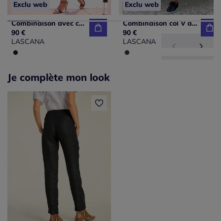
Exclu web
Exclu web
Combinaison avec col en V et poches fendues pratiques
Combinaison col V avec bretelles larges et imprimé à pois
90 €
90 €
LASCANA
LASCANA
Je complète mon look