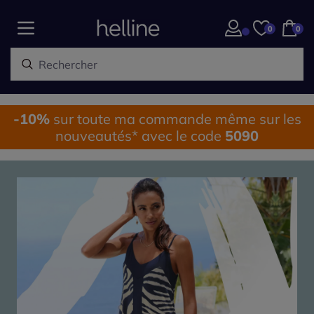
0
0
-10%
sur toute ma commande même sur les
nouveautés* avec le code
5090