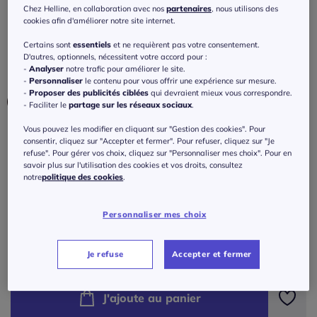
latérales
Chez Helline, en collaboration avec nos
partenaires
, nous utilisons des
cookies afin d'améliorer notre site internet.
4.6
/
5
-
5
avis
Réf : 142.008.027
Certains sont
essentiels
et ne requièrent pas votre consentement.
D'autres, optionnels, nécessitent votre accord pour :
-
Analyser
notre trafic pour améliorer le site.
Couleur :
noir
-
Personnaliser
le contenu pour vous offrir une expérience sur mesure.
-
Proposer des publicités ciblées
qui devraient mieux vous correspondre.
- Faciliter le
partage sur les réseaux sociaux
.
Vous pouvez les modifier en cliquant sur "Gestion des cookies". Pour
Taille :
consentir, cliquez sur "Accepter et fermer". Pour refuser, cliquez sur "Je
refuse". Pour gérer vos choix, cliquez sur "Personnaliser mes choix". Pour en
Veuillez sélectionner une taille
savoir plus sur l'utilisation des cookies et vos droits, consultez
notre
politique des cookies
.
Guide des tailles
36 -
En stock
Personnaliser mes choix
109
€
38 -
En stock
ou 3 fois 36,34 € sans frais
?
Je refuse
Accepter et fermer
40 -
En stock
J'ajoute au panier
42 -
En stock