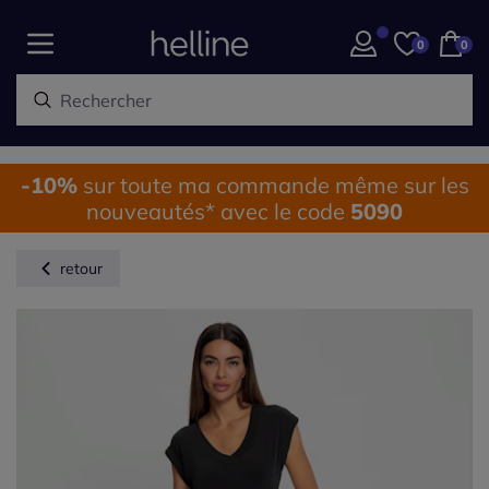
0
0
-10%
sur toute ma commande même sur les
nouveautés* avec le code
5090
retour