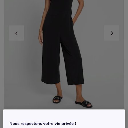
Combinaisons à encolure en V avec poches
Nous respectons votre vie privée !