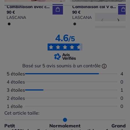
Combinaison avec col en V et poches fendues pratiques
Combinaison col V avec bretelles larges et imprimé à pois
90 €
90 €
LASCANA
LASCANA
4.6
/5
Basé sur 5 avis soumis à un contrôle
5 étoiles
Nomb
4
4 étoiles
Aucu
0
3 étoiles
Nomb
1
2 étoiles
Aucu
0
1 étoile
Aucu
0
Cet article taille:
Répartition du taillant selon les avis clients
Taille normalement : 100%
Taille petit : 0%
Petit
Normalement
Grand
Taille grand : 0%