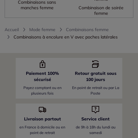
Combinaisons sans
manches femme
Combinaison de soirée
femme
Accueil
Mode femme
Combinaisons femme
Combinaisons à encolure en V avec poches latérales
Paiement 100%
Retour gratuit sous
sécurisé
100 jours
Payez comptant ou en
En point de retrait ou par La
plusieurs fois
Poste
Livraison partout
Service client
en France
à domicile ou en
de 9h à 18h du lundi au
point de retrait
samedi