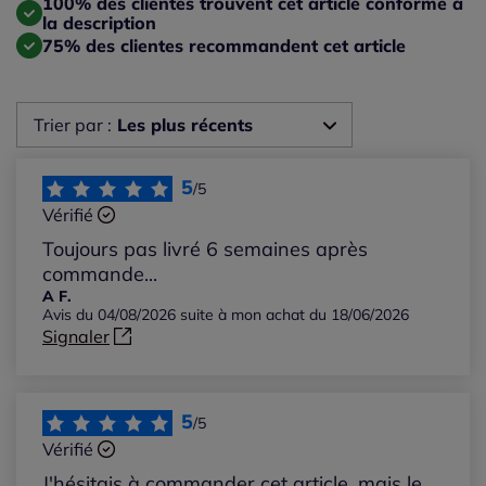
100% des clientes trouvent cet article conforme à
la description
75% des clientes recommandent cet article
Trier par :
Les plus récents
Les plus récents
5
/5
Vérifié
Les plus anciens
Toujours pas livré 6 semaines après
commande...
Notes les plus élevées
A F.
Avis du 04/08/2026 suite à mon achat du 18/06/2026
Signaler
Notes les plus basses
5
/5
Vérifié
J'hésitais à commander cet article, mais le