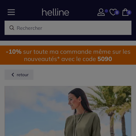
0
0
-10%
sur toute ma commande même sur les
nouveautés* avec le code
5090
retour