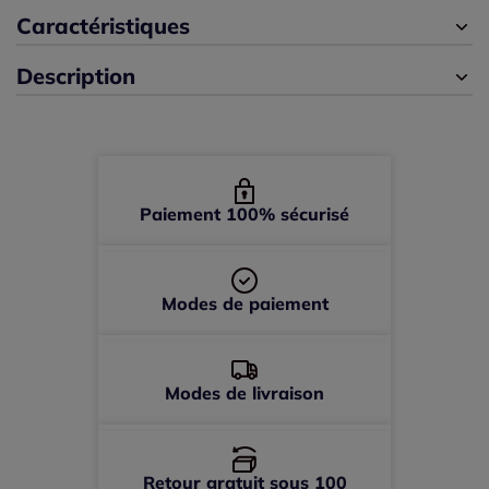
42 -
En stock
Caractéristiques
Description
44 -
En stock
46 -
En stock
48 -
En stock
Paiement 100% sécurisé
50 -
En stock
Modes de paiement
52 -
En stock
Modes de livraison
Retour gratuit sous 100