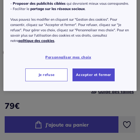
Chemisier fluide en satin avec col rond et
-
Proposer des publicités ciblées
qui devraient mieux vous correspondre.
manches 3/4
- Faciliter le
partage sur les réseaux sociaux
.
Vous pouvez les modifier en cliquant sur "Gestion des cookies". Pour
Réf : 472.841.005
consentir, cliquez sur "Accepter et fermer". Pour refuser, cliquez sur "Je
refuse". Pour gérer vos choix, cliquez sur "Personnaliser mes choix". Pour en
savoir plus sur l'utilisation des cookies et vos droits, consultez
Couleur :
kaki
notre
politique des cookies
.
Personnaliser mes choix
Taille :
Je refuse
Accepter et fermer
Veuillez sélectionner une taille
Guide des tailles
36 -
En stock
79
€
38 -
En stock
J'ajoute au panier
40 -
En stock