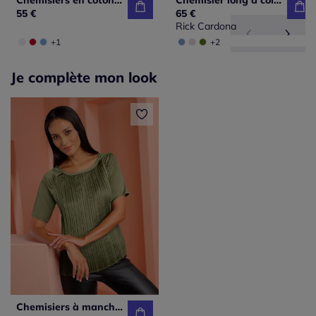
Chemisiers en coton brodés avec manches trois quarts
Chemisier long à col chemise et manches longues avec poches
55 €
65 €
Rick Cardona
+1
+2
Je complète mon look
Chemisiers à manches courtes avec plis avant brillants