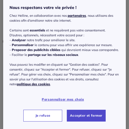
manches trois-quarts
Nous respectons votre vie privée !
4
/
5
-
15
avis
Réf : 438.102.030
Chez Helline, en collaboration avec nos
partenaires
, nous utilisons des
cookies afin d'améliorer notre site internet.
Couleur :
bleu blanchi
Certains sont
essentiels
et ne requièrent pas votre consentement.
D'autres, optionnels, nécessitent votre accord pour :
Choisir une couleur :
-
Analyser
notre trafic pour améliorer le site.
-
Personnaliser
le contenu pour vous offrir une expérience sur mesure.
-
Proposer des publicités ciblées
qui devraient mieux vous correspondre.
- Faciliter le
partage sur les réseaux sociaux
.
Vous pouvez les modifier en cliquant sur "Gestion des cookies". Pour
consentir, cliquez sur "Accepter et fermer". Pour refuser, cliquez sur "Je
refuse". Pour gérer vos choix, cliquez sur "Personnaliser mes choix". Pour en
Taille :
savoir plus sur l'utilisation des cookies et vos droits, consultez
notre
politique des cookies
.
Veuillez sélectionner une taille
Guide des tailles
Personnaliser mes choix
36 -
En stock
89
€
Je refuse
Accepter et fermer
38 -
En stock
J'ajoute au panier