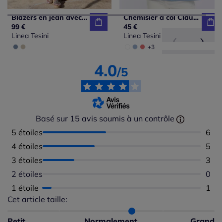
Blazers en jean avec col montant et poches décoratives
Chemisier à col Claudine manches courtes boutonné en coton
99 €
45 €
Linea Tesini
Linea Tesini
+3
4.0
/5
Basé sur 15 avis soumis à un contrôle
5 étoiles
Nomb
6
4 étoiles
Nomb
5
3 étoiles
Nomb
3
2 étoiles
Aucu
0
1 étoile
Nomb
1
Cet article taille:
Répartition du taillant selon les avis clients
Taille normalement : 80%
Taille petit : 0%
Petit
Normalement
Grand