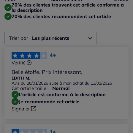
Taille grand : 20%
70% des clientes trouvent cet article conforme à
la description
70% des clientes recommandent cet article
Trier par :
Les plus récents
Les plus récents
4
/5
Vérifié
Les plus anciens
Belle étoffe. Prix intéressant.
EDITH M.
Avis du 28/01/2026 suite à mon achat du 13/01/2026
Notes les plus élevées
Cet article taille:
Normal
L’article est conforme à la description
Notes les plus basses
Je recommande cet article
Signaler
1
/5