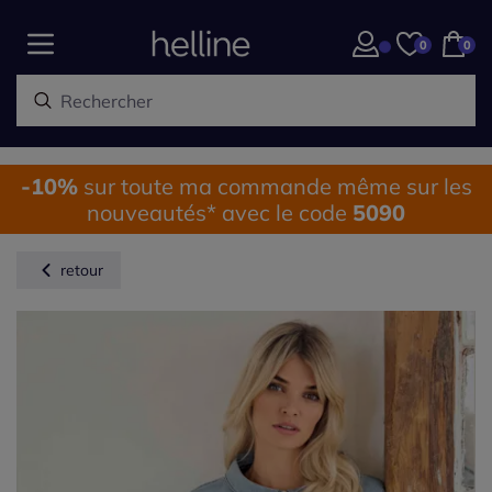
0
0
-10%
sur toute ma commande même sur les
nouveautés* avec le code
5090
retour