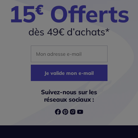
Mon adresse mail
Je valide mon e-mail
Suivez-nous sur les
réseaux sociaux :