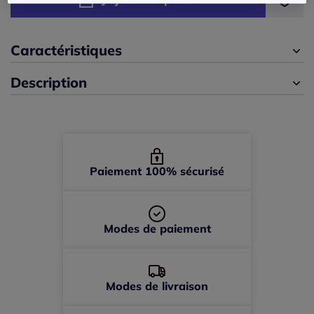
40 -
En stock
42 -
En stock
Caractéristiques
Description
44 -
En stock
46 -
En stock
48 -
En stock
Paiement 100% sécurisé
50 -
En stock
Modes de paiement
52 -
En stock
Modes de livraison