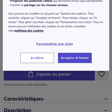
-
Proposer des publicités ciblées
qui devraient mieux vous correspondre.
- Faciliter le
partage sur les réseaux sociaux
.
Couleur :
marine
Vous pouvez les modifier en cliquant sur "Gestion des cookies". Pour
consentir, cliquez sur "Accepter et fermer". Pour refuser, cliquez sur "Je
refuse". Pour gérer vos choix, cliquez sur "Personnaliser mes choix". Pour en
savoir plus sur l'utilisation des cookies et vos droits, consultez
Taille :
notre
politique des cookies
.
Veuillez sélectionner une taille
Personnaliser mes choix
Guide des tailles
36 -
En stock
Nouveau prix :
30
€*
Je refuse
Accepter et fermer
Réduction :
-53%
Ancien prix :
65 €
38 -
En stock
J'ajoute au panier
40 -
En stock
*Dans la limite des stocks disponibles
42 -
En stock
Caractéristiques
44 -
En stock
Description