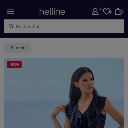
0
0
retour
-53%