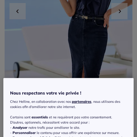
Nous respectons votre vie privée !
Chez Helline, en collaboration avec nos
partenaires
, nous utilisons des
Chemisier à volants avec encolure en V et
cookies afin d'améliorer notre site internet.
manches sans.
Certains sont
essentiels
et ne requièrent pas votre consentement.
D'autres, optionnels, nécessitent votre accord pour :
Réf : 476.545.006
-
Analyser
notre trafic pour améliorer le site.
-
Personnaliser
le contenu pour vous offrir une expérience sur mesure.