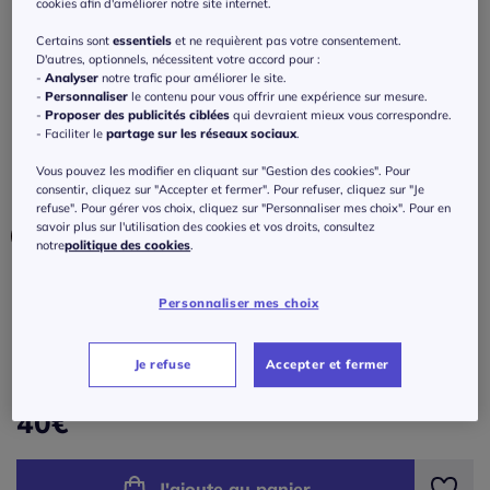
chemise
cookies afin d'améliorer notre site internet.
Certains sont
essentiels
et ne requièrent pas votre consentement.
3.2
/
5
-
23
avis
Réf : 175.845.066
D'autres, optionnels, nécessitent votre accord pour :
-
Analyser
notre trafic pour améliorer le site.
-
Personnaliser
le contenu pour vous offrir une expérience sur mesure.
Couleur :
écru
-
Proposer des publicités ciblées
qui devraient mieux vous correspondre.
- Faciliter le
partage sur les réseaux sociaux
.
Choisir une couleur :
Vous pouvez les modifier en cliquant sur "Gestion des cookies". Pour
consentir, cliquez sur "Accepter et fermer". Pour refuser, cliquez sur "Je
refuse". Pour gérer vos choix, cliquez sur "Personnaliser mes choix". Pour en
savoir plus sur l'utilisation des cookies et vos droits, consultez
notre
politique des cookies
.
Taille :
Personnaliser mes choix
Veuillez sélectionner une taille
Je refuse
Accepter et fermer
Guide des tailles
36 -
épuisé
40
€
38 -
En stock
J'ajoute au panier