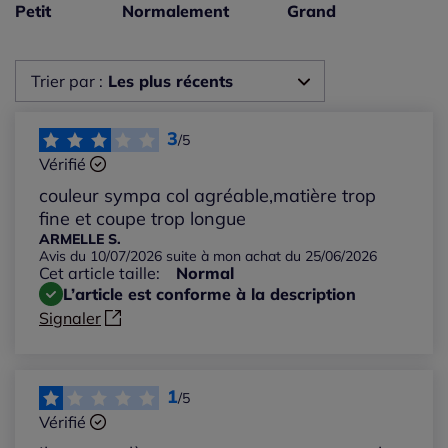
Taille petit : 4%
Petit
Normalement
Grand
Taille grand : 4%
Trier par :
Les plus récents
Les plus récents
3
/5
Vérifié
Les plus anciens
couleur sympa col agréable,matière trop
fine et coupe trop longue
Notes les plus élevées
ARMELLE S.
Avis du 10/07/2026 suite à mon achat du 25/06/2026
Cet article taille:
Normal
Notes les plus basses
L’article est conforme à la description
Signaler
1
/5
Vérifié