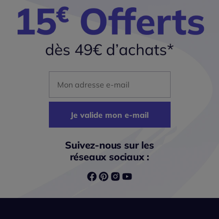
Mon adresse mail
Je valide mon e-mail
Suivez-nous sur les
réseaux sociaux :