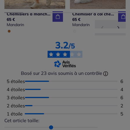
Chemisiers à manches ballon en viscose à motifs imprimés
Chemisier à col chemise motif extravagant manches longues
65 €
65 €
Mandarin
Mandarin
3.2
/5
Basé sur 23 avis soumis à un contrôle
5 étoiles
Nomb
6
4 étoiles
Nomb
4
3 étoiles
Nomb
6
2 étoiles
Nomb
2
1 étoile
Nomb
5
Cet article taille:
Répartition du taillant selon les avis clients
Taille normalement : 91%