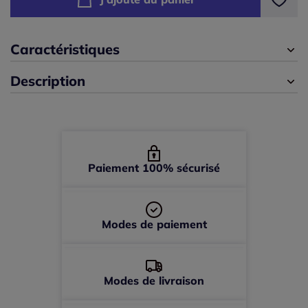
40 -
En stock
42 -
En stock
Caractéristiques
Description
44 -
En stock
46 -
En stock
48 -
En stock
Paiement 100% sécurisé
50 -
En stock
Modes de paiement
52 -
épuisé
Modes de livraison