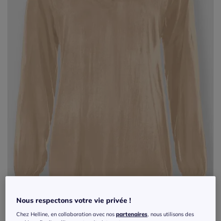
Nous respectons votre vie privée !
Chemisier à enfiler en modal avec col
Chez Helline, en collaboration avec nos
partenaires
, nous utilisons des