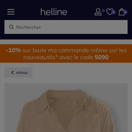
0
0
-10%
sur toute ma commande même sur les
nouveautés* avec le code
5090
retour