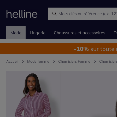
Mode
Lingerie
Chaussures et accessoires
D
-10%
sur toute
Accueil
Mode femme
Chemisiers Femme
Chemisier