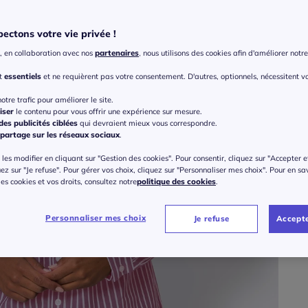
ectons votre vie privée !
, en collaboration avec nos
partenaires
, nous utilisons des cookies afin d'améliorer notre 
Taille
nt
essentiels
et ne requièrent pas votre consentement. D'autres, optionnels, nécessitent v
Veu
otre trafic pour améliorer le site.
iser
le contenu pour vous offrir une expérience sur mesure.
Gu
36 
es publicités ciblées
qui devraient mieux vous correspondre.
partage sur les réseaux sociaux
.
55
38 
les modifier en cliquant sur "Gestion des cookies". Pour consentir, cliquez sur "Accepter e
uez sur "Je refuse". Pour gérer vos choix, cliquez sur "Personnaliser mes choix". Pour en sa
 des cookies et vos droits, consultez notre
politique des cookies
.
40 
Personnaliser mes choix
Je refuse
Accepte
42 
44 