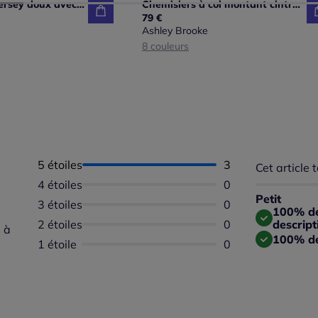
Chemisiers en jersey doux avec col V et manches longues
Chemisiers à col montant cintrés à manches longues
79 €
Ashley Brooke
8 couleurs
5 étoiles
Nombre d'avis :
3
Cet article t
Répartition 
Taille
4 étoiles
Aucun avis dispon
0
Taille 
Petit
3 étoiles
Aucun avis dispon
0
Taille
100% des
2 étoiles
Aucun avis dispon
0
descript
 à
100% de
1 étoile
Aucun avis dispon
0