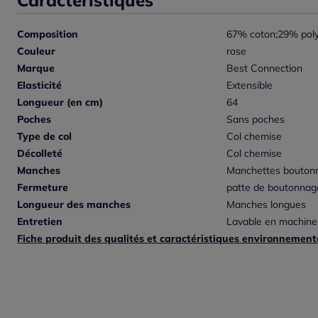
Composition
67% coton;29% poly
Couleur
rose
Marque
Best Connection
Elasticité
Extensible
Longueur (en cm)
64
Poches
Sans poches
Type de col
Col chemise
Décolleté
Col chemise
Manches
Manchettes bouton
Fermeture
patte de boutonnag
Longueur des manches
Manches longues
Entretien
Lavable en machine
Fiche produit des qualités et caractéristiques environnement