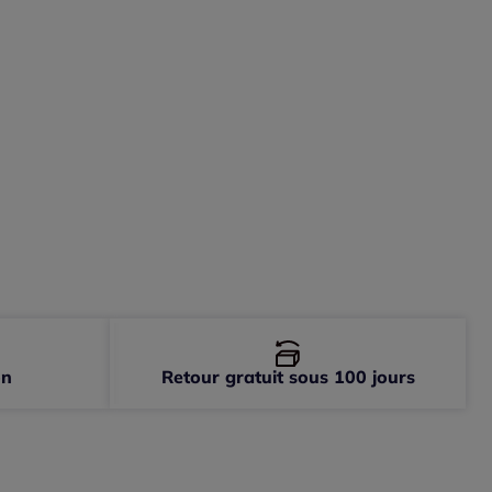
-
En stock
-
En stock
-
En stock
-
En stock
on
Retour gratuit sous 100 jours