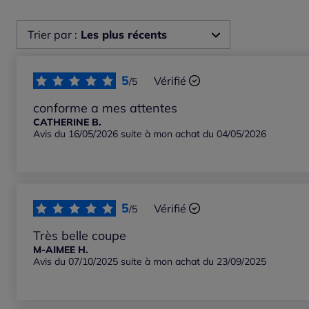
Trier par :
Les plus récents
Les plus récents
5
Vérifié
/5
Les plus anciens
conforme a mes attentes
CATHERINE B.
Avis du 16/05/2026 suite à mon achat du 04/05/2026
Notes les plus élevées
Notes les plus basses
5
Vérifié
/5
Très belle coupe
M-AIMEE H.
Avis du 07/10/2025 suite à mon achat du 23/09/2025