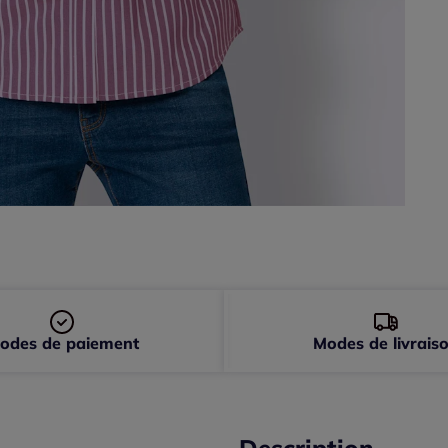
46 
48 
50 
52 
odes de paiement
Modes de livrais
Description