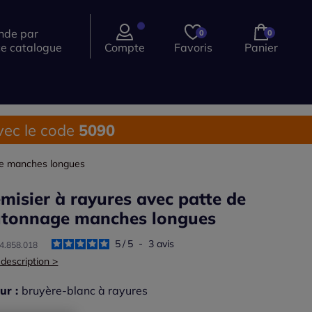
de par
0
0
ce catalogue
Compte
Favoris
Panier
ec le code
5090
ge manches longues
misier à rayures avec patte de
tonnage manches longues
5
/
5
-
3
avis
74.858.018
 description >
ur :
bruyère-blanc à rayures
r une couleur :