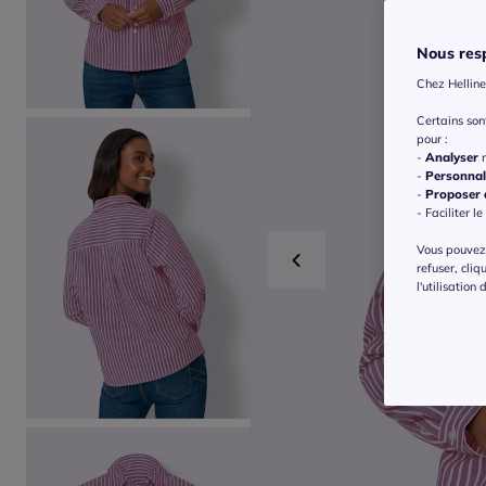
Nous resp
Chez Helline
Certains so
pour :
-
Analyser
n
-
Personnal
-
Proposer d
- Faciliter le
Vous pouvez 
refuser, cliq
l'utilisation