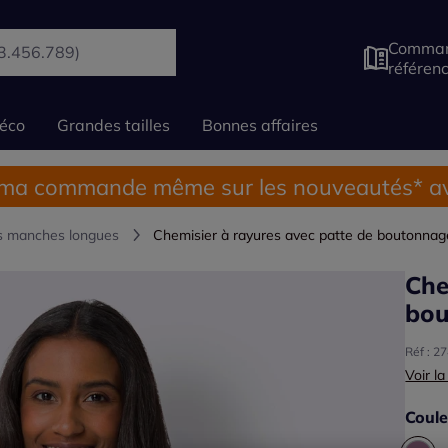
Comman
référen
éco
Grandes tailles
Bonnes affaires
 ma commande même sur les nouveautés* av
s manches longues
Chemisier à rayures avec patte de boutonna
Che
bou
Réf : 2
Voir la
Coule
Choisi