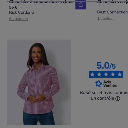
Chemisier à emmanchures chauve-souris et col en V
55 €
Best Connection
Rick Cardona
1 couleur
6 couleurs
5.0
/5
Basé sur 3 avis soumis
un contrôle