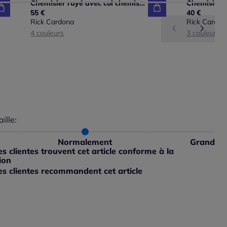
Chemisier rayé avec col chemise et manches longues
55 €
40 €
Rick Cardona
Rick Cardon
4 couleurs
3 couleurs
aille:
du taillant selon les avis clients
 normalement : 100%
ible
petit : 0%
Normalement
Grand
ible
 grand : 0%
 clientes trouvent cet article conforme à la
ible
ion
s clientes recommandent cet article
ible