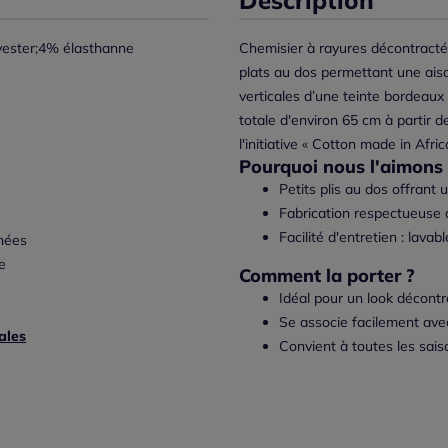
ester;4% élasthanne
Chemisier à rayures décontracté,
plats au dos permettant une ai
verticales d’une teinte bordeaux
totale d'environ 65 cm à partir d
l'initiative « Cotton made in Afri
Pourquoi nous l'aimons 
Petits plis au dos offrant
Fabrication respectueuse d
Facilité d'entretien : lava
nées
e
Comment la porter ?
Idéal pour un look décont
Se associe facilement ave
ales
Convient à toutes les sai