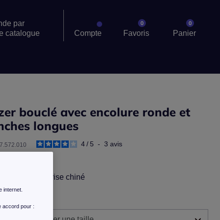
de par
0
0
e catalogue
Compte
Favoris
Panier
zer bouclé avec encolure ronde et
ches longues
4
/
5
-
3
avis
27.572.010
 description >
ur :
fuchsia-cerise chiné
e internet.
 :
e accord pour :
illez sélectionner une taille