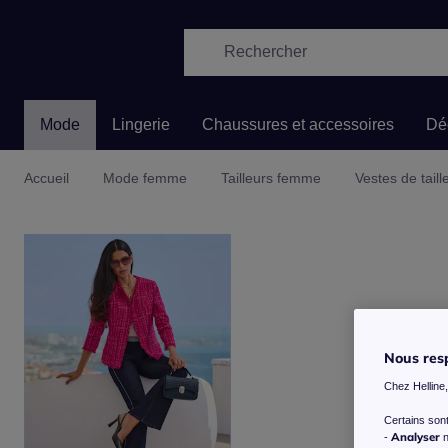
Mode
Lingerie
Chaussures et accessoires
Dé
Accueil
Mode femme
Tailleurs femme
Vestes de taill
Nous resp
Chez Helline
Certains son
Analyser
-
n