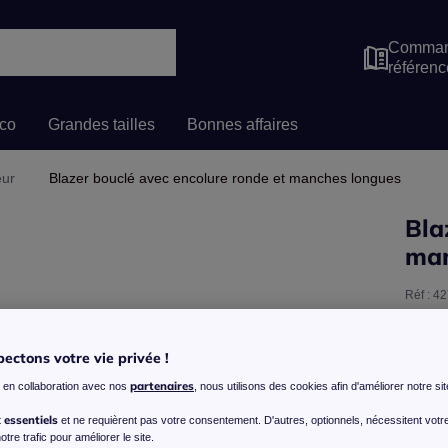
Comman
référenc
co
Grandes tailles
Bonnes affaires
eur
Blazer bouclé avec encolure ronde et manches longues
Bla
man
Réf : 4
Voir la
ectons votre vie privée !
Coule
partenaires
, en collaboration avec nos
, nous utilisons des cookies afin d'améliorer notre sit
Taille
essentiels
t
et ne requièrent pas votre consentement. D'autres, optionnels, nécessitent votr
otre trafic pour améliorer le site.
Veu