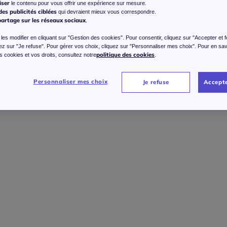
iser
le contenu pour vous offrir une expérience sur mesure.
es publicités ciblées
qui devraient mieux vous correspondre.
Gu
partage sur les réseaux sociaux
.
36 
es modifier en cliquant sur "Gestion des cookies". Pour consentir, cliquez sur "Accepter et 
Rédu
-60
uez sur "Je refuse". Pour gérer vos choix, cliquez sur "Personnaliser mes choix". Pour en sav
38 
politique des cookies
des cookies et vos droits, consultez notre
.
40 
Personnaliser mes choix
Je refuse
Accepte
*Dans la
42 
44 
46 
48 
50 