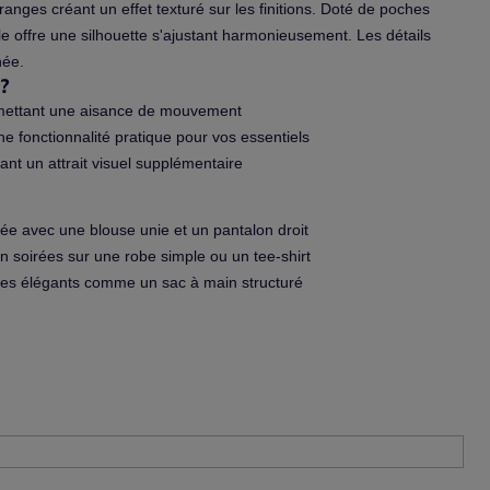
ranges créant un effet texturé sur les finitions. Doté de poches
e offre une silhouette s'ajustant harmonieusement. Les détails
née.
?
mettant une aisance de mouvement
e fonctionnalité pratique pour vos essentiels
ant un attrait visuel supplémentaire
tée avec une blouse unie et un pantalon droit
en soirées sur une robe simple ou un tee-shirt
res élégants comme un sac à main structuré