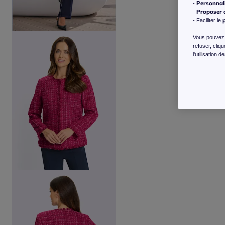
Personnal
-
Proposer d
-
- Faciliter le
Vous pouvez l
refuser, cliq
l'utilisation 