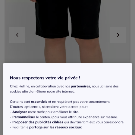
Nous respectons votre vie privée !
Chez Helline, en collaboration avec nos
partenaires
, nous utilisons des
cookies afin d'améliorer notre site internet.
Certains sont
essentiels
et ne requièrent pas votre consentement.
D'autres, optionnels, nécessitent votre accord pour :
-
Analyser
notre trafic pour améliorer le site.
-
Personnaliser
le contenu pour vous offrir une expérience sur mesure.
-
Proposer des publicités ciblées
qui devraient mieux vous correspondre.
Exclu web
- Faciliter le
partage sur les réseaux sociaux
.