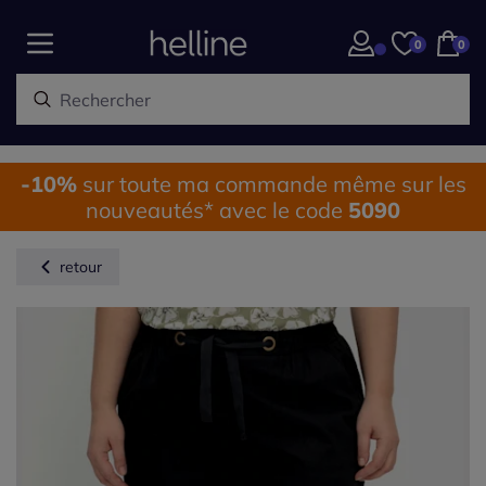
0
0
-10%
sur toute ma commande même sur les
nouveautés* avec le code
5090
retour