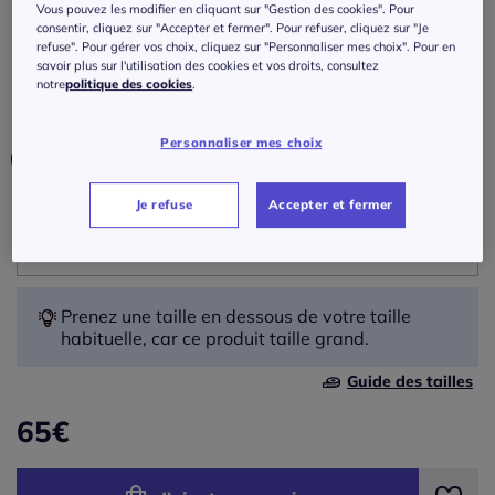
Bermuda
Vous pouvez les modifier en cliquant sur "Gestion des cookies". Pour
consentir, cliquez sur "Accepter et fermer". Pour refuser, cliquez sur "Je
refuse". Pour gérer vos choix, cliquez sur "Personnaliser mes choix". Pour en
Réf : 332.900.010
savoir plus sur l'utilisation des cookies et vos droits, consultez
notre
politique des cookies
.
Couleur :
noir
Personnaliser mes choix
Je refuse
Accepter et fermer
Taille :
Veuillez sélectionner une taille
42 -
épuisé
Prenez une taille en dessous de votre taille
habituelle, car ce produit taille grand.
44 -
épuisé
Guide des tailles
65
€
46 -
En stock
48 -
épuisé