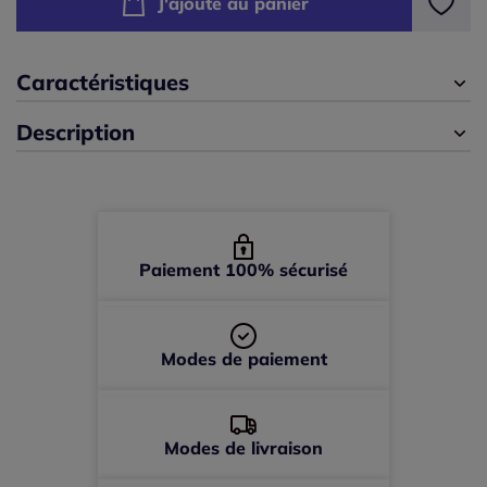
J'ajoute au panier
50 -
En stock
Caractéristiques
52 -
épuisé
Description
54 -
épuisé
56 -
En stock
Paiement 100% sécurisé
58 -
En stock
60 -
En stock
Modes de paiement
Modes de livraison