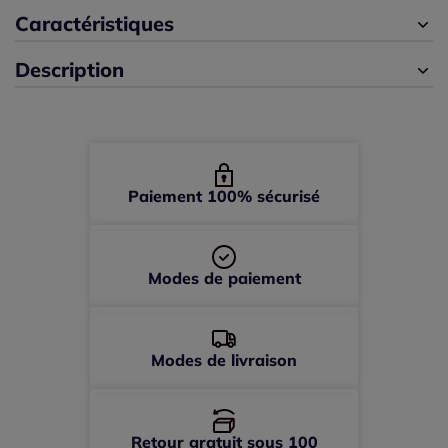
42 -
En stock
Caractéristiques
Description
44 -
En stock
46 -
En stock
Paiement 100% sécurisé
Modes de paiement
Modes de livraison
Retour gratuit sous 100