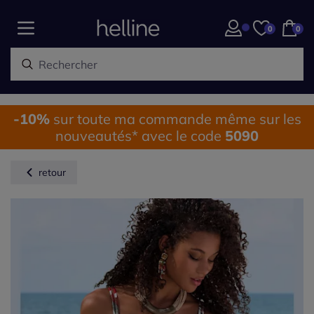
0
0
-10%
sur toute ma commande même sur les
nouveautés* avec le code
5090
retour