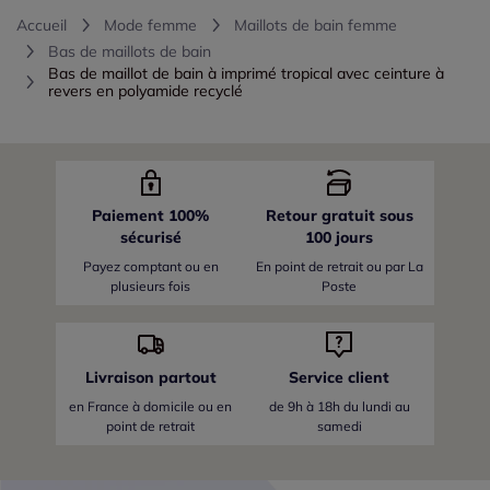
Accueil
Mode femme
Maillots de bain femme
Bas de maillots de bain
Bas de maillot de bain à imprimé tropical avec ceinture à
revers en polyamide recyclé
Paiement 100%
Retour gratuit sous
sécurisé
100 jours
Payez comptant ou en
En point de retrait ou par La
plusieurs fois
Poste
Livraison partout
Service client
en France
à domicile ou en
de 9h à 18h du lundi au
point de retrait
samedi