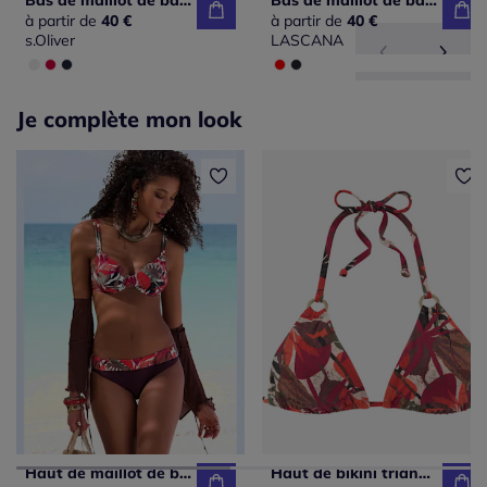
Bas de maillot de bain unis avec cordons à taille basse
Bas de maillot de bain classique en microfibre douce avec bordure cocotte
à partir de
40 €
à partir de
40 €
s.Oliver
LASCANA
Je complète mon look
Haut de maillot de bain à armatures à imprimé tropical en polyamide recyclé
Haut de bikini triangle à imprimé tropical avec anneaux dorés