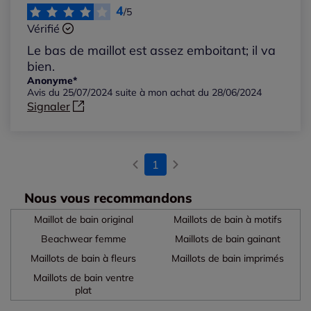
Les plus récents
4
/5
Vérifié
Les plus anciens
Le bas de maillot est assez emboitant; il va
bien.
Notes les plus élevées
Anonyme*
Avis du 25/07/2024 suite à mon achat du 28/06/2024
Signaler
Notes les plus basses
1
Nous vous recommandons
Maillot de bain original
Maillots de bain à motifs
Beachwear femme
Maillots de bain gainant
Maillots de bain à fleurs
Maillots de bain imprimés
Maillots de bain ventre
plat