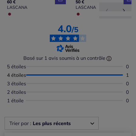
60 €
50 €
LASCANA
LASCANA
4.0
/5
Basé sur 1 avis soumis à un contrôle
5 étoiles
Aucu
0
4 étoiles
Nomb
1
3 étoiles
Aucu
0
2 étoiles
Aucu
0
1 étoile
Aucu
0
Trier par :
Les plus récents