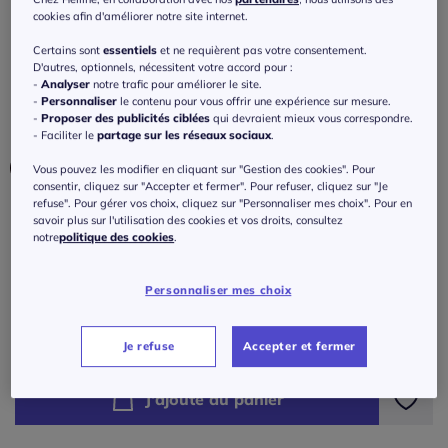
avec ceinture à revers en polyamide
cookies afin d'améliorer notre site internet.
recyclé
Certains sont
essentiels
et ne requièrent pas votre consentement.
4
/
5
-
1
avis
D'autres, optionnels, nécessitent votre accord pour :
Réf : 178.173.002
-
Analyser
notre trafic pour améliorer le site.
-
Personnaliser
le contenu pour vous offrir une expérience sur mesure.
-
Proposer des publicités ciblées
qui devraient mieux vous correspondre.
Couleur :
rouge imprimé
- Faciliter le
partage sur les réseaux sociaux
.
Vous pouvez les modifier en cliquant sur "Gestion des cookies". Pour
consentir, cliquez sur "Accepter et fermer". Pour refuser, cliquez sur "Je
refuse". Pour gérer vos choix, cliquez sur "Personnaliser mes choix". Pour en
Taille :
savoir plus sur l'utilisation des cookies et vos droits, consultez
notre
politique des cookies
.
Veuillez sélectionner une taille
Personnaliser mes choix
Guide des tailles
36 -
En stock
40
€
Je refuse
Accepter et fermer
38 -
En stock
J'ajoute au panier
40 -
En stock