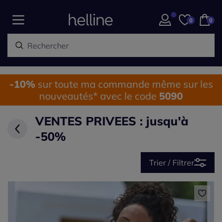
0
0
-10%
sur toute ma commande même sur les
nouveautés* avec le code
5090
VENTES PRIVEES : jusqu'à
-50%
Trier / Filtrer